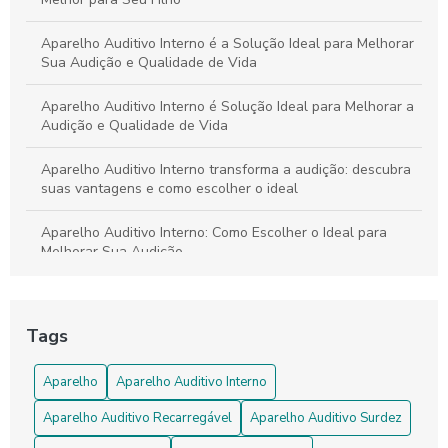
Aparelho Auditivo Interno é a Solução Ideal para Melhorar
Sua Audição e Qualidade de Vida
Aparelho Auditivo Interno é Solução Ideal para Melhorar a
Audição e Qualidade de Vida
Aparelho Auditivo Interno transforma a audição: descubra
suas vantagens e como escolher o ideal
Aparelho Auditivo Interno: Como Escolher o Ideal para
Melhorar Sua Audição
Aparelho Auditivo Interno: Como Melhorar Sua Audição
Tags
Aparelho Auditivo Interno: Fatos Que Você Precisa Saber
Aparelho
Aparelho Auditivo Interno
Aparelho Auditivo Interno: Saiba Como Escolher o Ideal
para Melhorar a Audição
Aparelho Auditivo Recarregável
Aparelho Auditivo Surdez
Aparelho Auditivo Invisível transforma a audição com