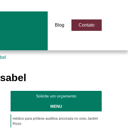
dição
Audiologia
Blog
Contato
 Bera
antes Cocleares
abel
Isabel
Solicite um orçamento
MENU
médico para prótese auditiva ancorada no osso Jardim
Rizzo