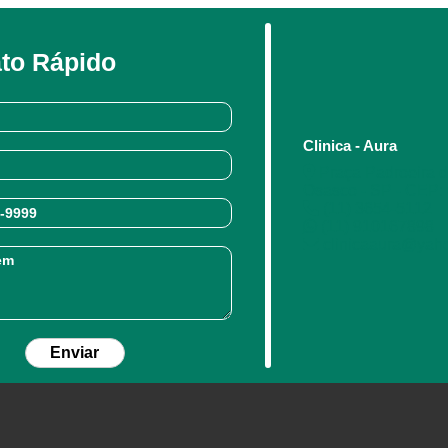
to Rápido
Clinica - Aura
Praça Padroeira do
Osasco - SP - CEP:
(11) 3654-5112
(11) 910167898
clinicaaura@yah