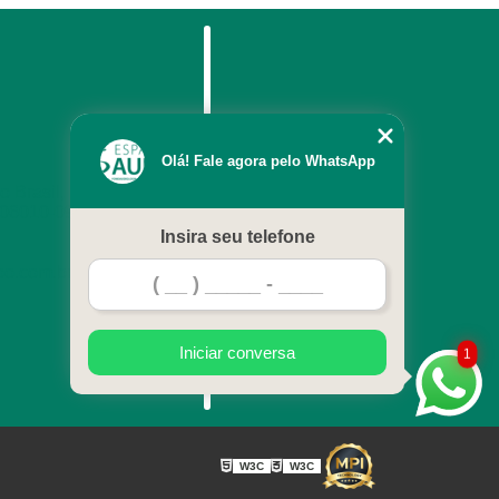
Menu
Olá! Fale agora pelo WhatsApp
Home
 Brasil, 127 - Centro
 06010-090
Empresa
Insira seu telefone
Servicos
oo.com.br
Blog
Contato
Mapa do site
Iniciar conversa
1
W3C
W3C