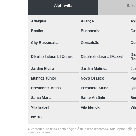
Alphaville
Baru
Adalgisa
Aliança
Ay
Bonfim
Bussocaba
Ca
City Bussocaba
Conceição
Con
Dis
Distrito Industrial Centro
Distrito Industrial Mazzei
Re
Jardim Elvira
Jardim Mutinga
Jar
Munhoz Júnior
Novo Osasco
Pad
Presidente Altino
Presidnte Altino
Qu
Santa Maria
Santo Antônio
Set
Vila Isabel
Vila Menck
Vil
km 18
O conteúdo do texto desta página é de direito reservado. Sua reprodução, pa
direitos autorais
.