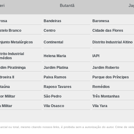
eri
Butantã
Ja
rosa
Bandeiras
Baronesa
stelo Branco
Centro
Cidade das Flores
junto Metalúrgicos
Continental
Distrito Industrial Altino
trito Industrial
Helena Maria
IAPI
médios
dim Piratininga
Jardim Platina
Jardim Roberto
roeira II
Paiva Ramos
Parque dos Príncipes
itaúna
Raposo Tavares
Remédios
or Militar
São Pedro
Três Montanhas
a Militar
Vila Osasco
Vila Yara
rcial ou total, mesmo citando nossos links, é proibida sem a autorização do autor. Crime de viol