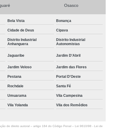
guaré
Osasco
Bela Vista
Bonança
Cidade de Deus
Cipava
Distrito Industrial
Distrito Industrial
Anhanguera
Autonomistas
Jaguaribe
Jardim D'Abril
Jardim Veloso
Jardim das Flores
Pestana
Portal D'Oeste
Rochdale
Santa Fé
Umuarama
Vila Campesina
Vila Yolanda
Vila dos Remédios
ação de direito autoral – artigo 184 do Código Penal –
Lei 9610/98 - Lei de