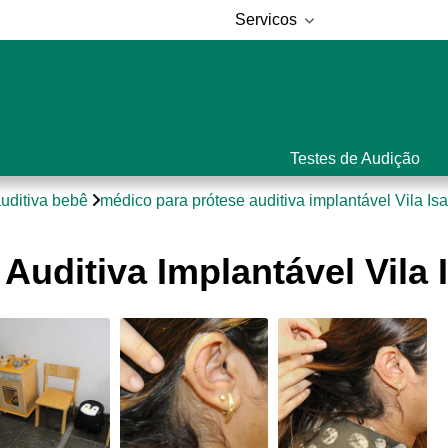
Servicos
elhos auditivos
Aparelhos de surdez
Aparelhos para Au
Exames Audiológicos
Exames Auditivos
Exames
xames de Processamento Auditivo
Fonoaudiologia
Impl
Próteses Auditivas
Testes de Audição
auditiva bebê
médico para prótese auditiva implantável Vila Is
Auditiva Implantável Vila 