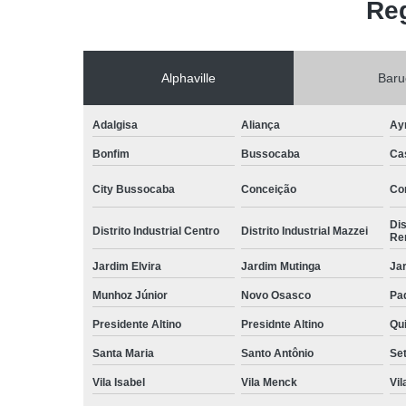
Reg
Alphaville
Baru
Adalgisa
Aliança
Ay
Bonfim
Bussocaba
Ca
City Bussocaba
Conceição
Con
Dis
Distrito Industrial Centro
Distrito Industrial Mazzei
Re
Jardim Elvira
Jardim Mutinga
Jar
Munhoz Júnior
Novo Osasco
Pad
Presidente Altino
Presidnte Altino
Qu
Santa Maria
Santo Antônio
Set
Vila Isabel
Vila Menck
Vil