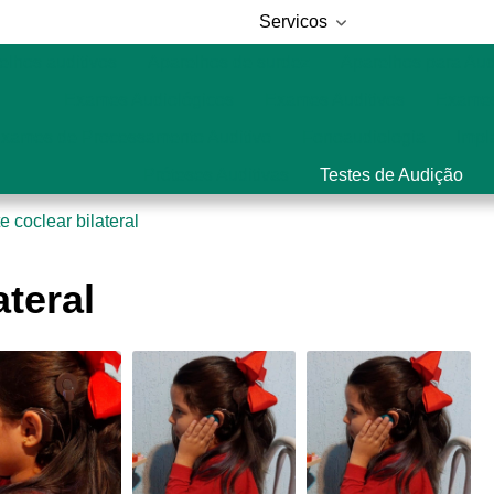
Servicos
elhos auditivos
Aparelhos de surdez
Aparelhos para Au
Exames Audiológicos
Exames Auditivos
Exames
xames de Processamento Auditivo
Fonoaudiologia
Impl
Próteses Auditivas
Testes de Audição
e coclear bilateral
ateral