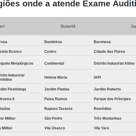
iões onde a atende Exame Audit
eri
Butantã
Ja
rosa
Bandeiras
Baronesa
stelo Branco
Centro
Cidade das Flores
junto Metalúrgicos
Continental
Distrito Industrial Altino
trito Industrial
Helena Maria
IAPI
médios
dim Piratininga
Jardim Platina
Jardim Roberto
roeira II
Paiva Ramos
Parque dos Príncipes
itaúna
Raposo Tavares
Remédios
or Militar
São Pedro
Três Montanhas
a Militar
Vila Osasco
Vila Yara