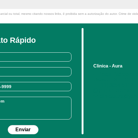
rcial ou total, mesmo citando nossos links, é proibida sem a autorização do autor. Crime de viol
to Rápido
Clinica - Aura
Praça Padroeira do
Osasco - SP - CEP:
(11) 3654-5112
(11) 910167898
clinicaaura@yah