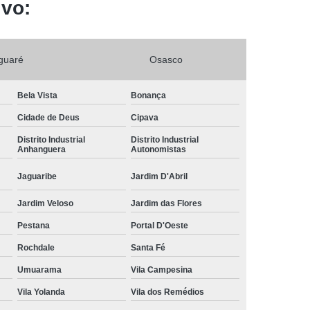
ivo:
implante coclear cochlear mais próximo Cipava
clínica que faz consulta profissional fonoaudiologia
Jardim Roberto
guaré
Osasco
implante coclear tipo bilateral JAGUARÉ PARQUE SÃO
DOMINGOS
Bela Vista
Bonança
consulta profissional fonoaudiologia Barueri
Cidade de Deus
Cipava
implante coclear cirurgia Jardim das Flores
Distrito Industrial
Distrito Industrial
Anhanguera
Autonomistas
implante coclear mais próximo Ayrosa
Jaguaribe
Jardim D'Abril
implante coclear cochlear mais próximo Conjunto
Metalúrgicos
Jardim Veloso
Jardim das Flores
Pestana
Portal D'Oeste
cirurgia de implante coclear Conjunto Butantã
Rochdale
Santa Fé
cirurgia de implante coclear tipo bilateral Três
Montanhas
Umuarama
Vila Campesina
Vila Yolanda
Vila dos Remédios
implante coclear tipo bilateral Conceição