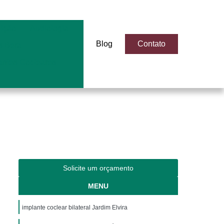
dição
Audiologia
Blog
Contato
 Bera
antes Cocleares
Solicite um orçamento
MENU
implante coclear bilateral Jardim Elvira