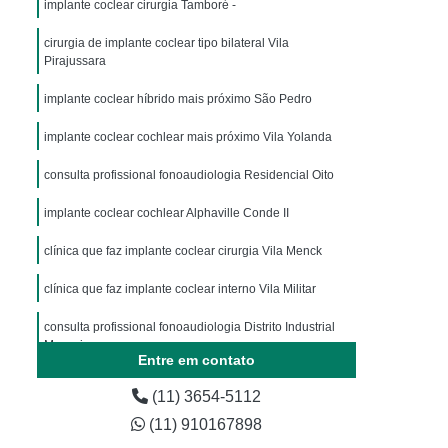
implante coclear cirurgia Tamboré -
cirurgia de implante coclear tipo bilateral Vila
Pirajussara
implante coclear híbrido mais próximo São Pedro
implante coclear cochlear mais próximo Vila Yolanda
consulta profissional fonoaudiologia Residencial Oito
implante coclear cochlear Alphaville Conde II
clínica que faz implante coclear cirurgia Vila Menck
clínica que faz implante coclear interno Vila Militar
consulta profissional fonoaudiologia Distrito Industrial
Mazzei
Entre em contato
implante coclear Bonfim
(11) 3654-5112
cirurgia de implante coclear híbrido Vila dos Remédios
(11) 910167898