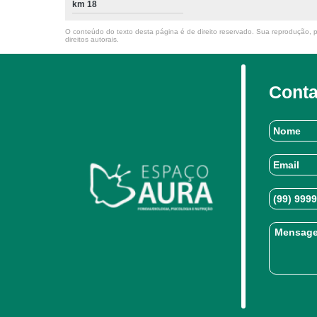
km 18
O conteúdo do texto desta página é de direito reservado. Sua reprodução, pa
direitos autorais
.
Conta