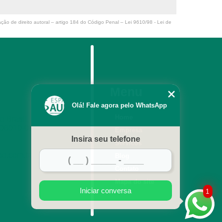
implante coclear bilateral Vila São Domingos
ação de direito autoral – artigo 184 do Código Penal –
Lei 9610/98 - Lei de
cirurgia de implante auditivo coclear Butantã
implante coclear interno mais próximo Jaguaribe
implante coclear bilateral Alphaville
cirurgia de implante coclear bilateral Santa Maria
Menu
clínica que faz consulta profissional fonoaudiologia Vila
Olá! Fale agora pelo WhatsApp
Yara
Home
 Brasil, 127 - Centro
 06010-090
implante coclear unilateral mais próximo Continental
Empresa
Insira seu telefone
Servicos
implantes coclear moderno Santo Antônio
oo.com.br
Blog
cirurgia de implante coclear cochlear Nova Aldeinha
Contato
Mapa do site
cirurgia de implante coclear Jardim Platina
Iniciar conversa
1
implante coclear unilateral Parque dos Príncipes