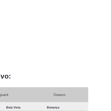
ivo:
guaré
Osasco
Bela Vista
Bonança