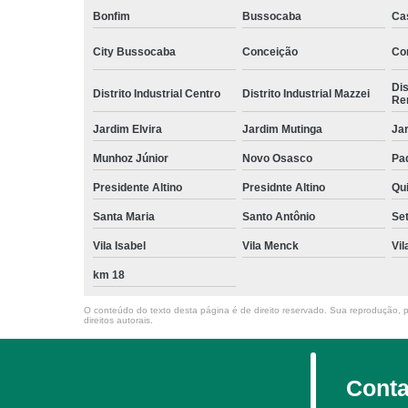
Bonfim
Bussocaba
Ca
City Bussocaba
Conceição
Con
Dis
Distrito Industrial Centro
Distrito Industrial Mazzei
Re
Jardim Elvira
Jardim Mutinga
Jar
Munhoz Júnior
Novo Osasco
Pad
Presidente Altino
Presidnte Altino
Qu
Santa Maria
Santo Antônio
Set
Vila Isabel
Vila Menck
Vil
km 18
O conteúdo do texto desta página é de direito reservado. Sua reprodução, pa
direitos autorais
.
Conta