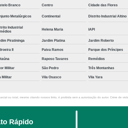
stelo Branco
Centro
Cidade das Flores
junto Metalúrgicos
Continental
Distrito Industrial Altino
trito Industrial
Helena Maria
IAPI
médios
dim Piratininga
Jardim Platina
Jardim Roberto
roeira II
Paiva Ramos
Parque dos Príncipes
itaúna
Raposo Tavares
Remédios
or Militar
São Pedro
Três Montanhas
a Militar
Vila Osasco
Vila Yara
rcial ou total, mesmo citando nossos links, é proibida sem a autorização do autor. Crime de viol
to Rápido