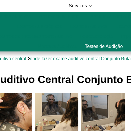
Servicos
elhos auditivos
Aparelhos de surdez
Aparelhos para Au
Exames Audiológicos
Exames Auditivos
Exames
xames de Processamento Auditivo
Fonoaudiologia
Impl
Próteses Auditivas
Testes de Audição
itivo central
onde fazer exame auditivo central Conjunto Buta
ditivo Central Conjunto 