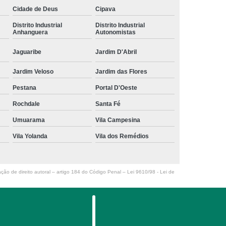
Cidade de Deus
Cipava
Distrito Industrial
Distrito Industrial
Anhanguera
Autonomistas
Jaguaribe
Jardim D'Abril
Jardim Veloso
Jardim das Flores
Pestana
Portal D'Oeste
Rochdale
Santa Fé
Umuarama
Vila Campesina
Vila Yolanda
Vila dos Remédios
ação de direito autoral – artigo 184 do Código Penal –
Lei 9610/98 - Lei de