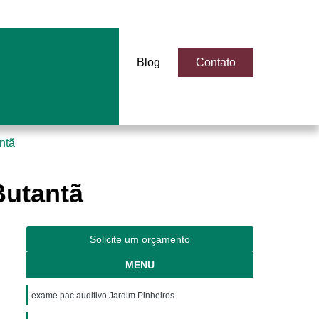
dição
Audiologia
Blog
Contato
 Bera
antes Cocleares
ntã
Butantã
Solicite um orçamento
MENU
exame pac auditivo Jardim Pinheiros