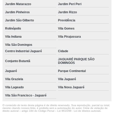
Jardim Matarazzo
Jardim Peri Peri
Jardim Pinheiros
Jardim Rizzo
Jardim São Gilberto
Previdência
Rolinópolis
Vila Gomes
Vila Indiana
Vila Pirajussara
Vila São Domingos
Centro Industrial Jaguaré
Cidade
JAGUARÉ PARQUE SÃO
Conjunto Butantã
DOMINGOS
Jaguaré
Parque Continental
Vila Graziela
Vila Jaguaré
Vila Lageado
Vila Nova Jaguaré
Vila São Francisco - Jaguaré
O conteúdo do texto desta página é de direito reservado. Sua reprodução, parcial ou total,
mesmo citando nossos links, é proibida sem a autorização do autor. Crime de violação de
direito autoral – artigo 184 do Código Penal –
Lei 9610/98 - Lei de direitos autorais
.