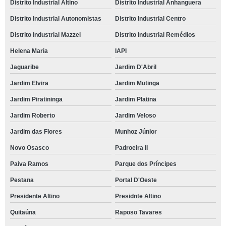
Distrito Industrial Altino
Distrito Industrial Anhanguera
Distrito Industrial Autonomistas
Distrito Industrial Centro
Distrito Industrial Mazzei
Distrito Industrial Remédios
Helena Maria
IAPI
Jaguaribe
Jardim D'Abril
Jardim Elvira
Jardim Mutinga
Jardim Piratininga
Jardim Platina
Jardim Roberto
Jardim Veloso
Jardim das Flores
Munhoz Júnior
Novo Osasco
Padroeira II
Paiva Ramos
Parque dos Príncipes
Pestana
Portal D'Oeste
Presidente Altino
Presidnte Altino
Quitaúna
Raposo Tavares