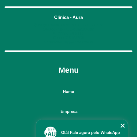
Clinica - Aura
Praça Padroeira do Brasil, 127 - Centro
Osasco - SP - CEP: 06010-090
(11) 3654-5112
(11) 910167898
clinicaaura@yahoo.com.br
Menu
Home
Empresa
Servicos
Olá! Fale agora pelo WhatsApp