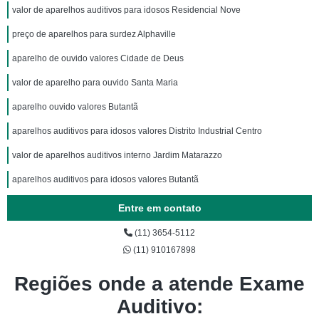
valor de aparelhos auditivos para idosos Residencial Nove
preço de aparelhos para surdez Alphaville
aparelho de ouvido valores Cidade de Deus
valor de aparelho para ouvido Santa Maria
aparelho ouvido valores Butantã
aparelhos auditivos para idosos valores Distrito Industrial Centro
valor de aparelhos auditivos interno Jardim Matarazzo
aparelhos auditivos para idosos valores Butantã
Entre em contato
(11) 3654-5112
(11) 910167898
Regiões onde a atende Exame
Auditivo: