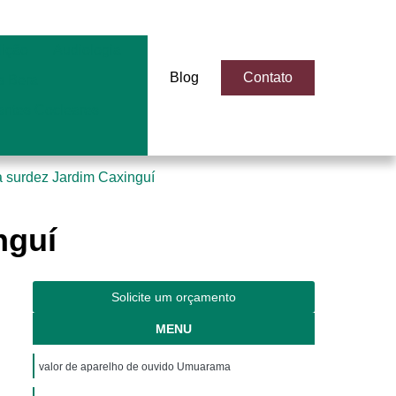
dição
Audiologia
Blog
Contato
 Bera
antes Cocleares
a surdez Jardim Caxinguí
nguí
Solicite um orçamento
MENU
valor de aparelho de ouvido Umuarama