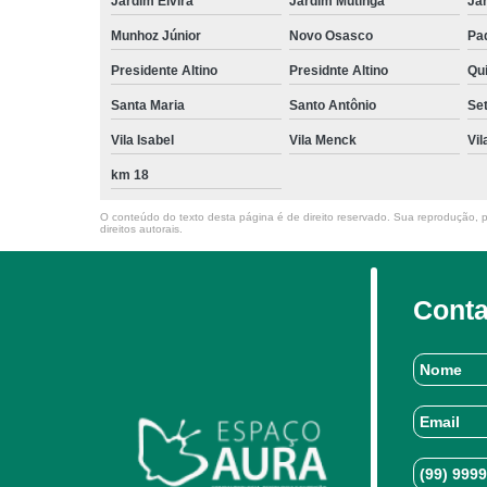
Jardim Elvira
Jardim Mutinga
Jar
Munhoz Júnior
Novo Osasco
Pad
Presidente Altino
Presidnte Altino
Qu
Santa Maria
Santo Antônio
Set
Vila Isabel
Vila Menck
Vil
km 18
O conteúdo do texto desta página é de direito reservado. Sua reprodução, pa
direitos autorais
.
Conta