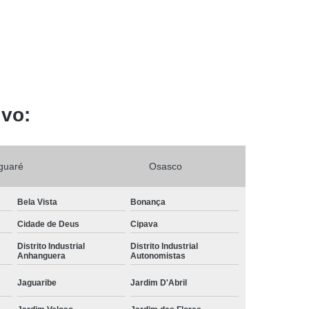
ivo:
guaré
Osasco
Bela Vista
Bonança
Cidade de Deus
Cipava
Distrito Industrial
Distrito Industrial
Anhanguera
Autonomistas
Jaguaribe
Jardim D'Abril