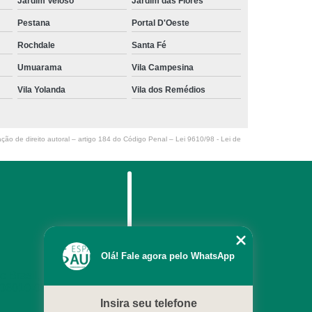
Jardim Veloso
Jardim das Flores
Pestana
Portal D'Oeste
Rochdale
Santa Fé
Umuarama
Vila Campesina
Vila Yolanda
Vila dos Remédios
ação de direito autoral – artigo 184 do Código Penal –
Lei 9610/98 - Lei de
Menu
Olá! Fale agora pelo WhatsApp
Home
 Brasil, 127 - Centro
 06010-090
Empresa
Insira seu telefone
Servicos