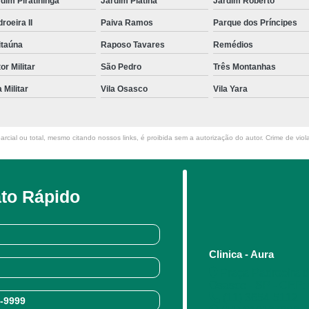
dim Piratininga
Jardim Platina
Jardim Roberto
roeira II
Paiva Ramos
Parque dos Príncipes
itaúna
Raposo Tavares
Remédios
or Militar
São Pedro
Três Montanhas
a Militar
Vila Osasco
Vila Yara
rcial ou total, mesmo citando nossos links, é proibida sem a autorização do autor. Crime de viol
to Rápido
Clinica - Aura
Praça Padroeira do
Osasco - SP - CEP:
(11) 3654-5112