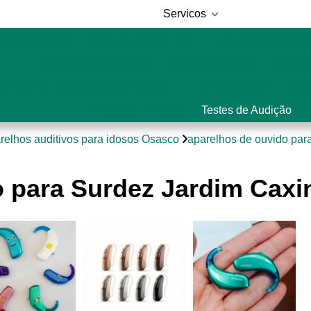
Servicos
elhos auditivos
Aparelhos de surdez
Aparelhos para Au
Exames Audiológicos
Exames Auditivos
Exames
xames de Processamento Auditivo
Fonoaudiologia
Impl
Próteses Auditivas
Testes de Audição
relhos auditivos para idosos Osasco
aparelhos de ouvido par
 para Surdez Jardim Caxi