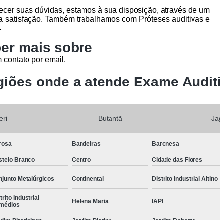
ecer suas dúvidas, estamos à sua disposição, através de um
 satisfação. Também trabalhamos com Próteses auditivas e
.
er mais sobre
 contato por email.
iões onde a atende Exame Audit
eri
Butantã
Ja
rosa
Bandeiras
Baronesa
stelo Branco
Centro
Cidade das Flores
junto Metalúrgicos
Continental
Distrito Industrial Altino
trito Industrial
Helena Maria
IAPI
médios