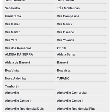
Santo Antônio
Setor Militar
São Pedro
Três Montanhas
Umuarama
Vila Campesina
Vila Isabel
Vila Menck
Vila Militar
Vila Osasco
Vila Yara
Vila Yolanda
Vila dos Remédios
km 18
ALDEIA DA SERRA
Aldeia Serra
Aldeia de Barueri
Barueri
Boa Vista
Boa vista
Nova Aldeinha
TUPANCI
Tamboré -
Alphaville
Alphaville Comercial
Alphaville Conde I
Alphaville Conde II
Alphaville Residencial Dois
Alphaville Residencial Plus