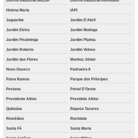
Distrito Industrial Mazzei
Distrito Industrial Remédios
Helena Maria
IAPI
Jaguaribe
Jardim D'Abril
Jardim Elvira
Jardim Mutinga
Jardim Piratininga
Jardim Platina
Jardim Roberto
Jardim Veloso
Jardim das Flores
Munhoz Júnior
Novo Osasco
Padroeira II
Paiva Ramos
Parque dos Príncipes
Pestana
Portal D'Oeste
Presidente Altino
Presidnte Altino
Quitaúna
Raposo Tavares
Remédios
Rochdale
Santa Fé
Santa Maria