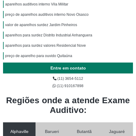
aparelhos auditivos interno Vila Militar
preço de aparelhos auditivos interno Novo Osasco
valor de aparelhos surdez Jardim Pinheiros
aparelhos para surdez Distrito Industrial Anhanguera
aparelhos para surdez valores Residencial Nove
preço de aparelho para ouvido Quitaúna
Entre em contato
(11) 3654-5112
(11) 910167898
Regiões onde a atende Exame
Auditivo:
Alphaville
Barueri
Butantã
Jaguaré