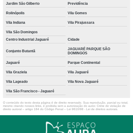
Jardim São Gilberto
Previdência
Rolinópolis
Vila Gomes
Vila Indiana
Vila Pirajussara
Vila São Domingos
Centro Industrial Jaguaré
Cidade
JAGUARÉ PARQUE SÃO
Conjunto Butantã
DOMINGOS
Jaguaré
Parque Continental
Vila Graziela
Vila Jaguaré
Vila Lageado
Vila Nova Jaguaré
Vila São Francisco - Jaguaré
O conteúdo do texto desta página é de direito reservado. Sua reprodução, parcial ou total,
mesmo citando nossos links, é proibida sem a autorização do autor. Crime de violação de
direito autoral – artigo 184 do Código Penal –
Lei 9610/98 - Lei de direitos autorais
.