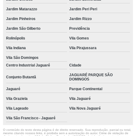
Jardim Matarazzo
Jardim Peri Peri
Jardim Pinheiros
Jardim Rizzo
Jardim São Gilberto
Previdência
Rolinópolis
Vila Gomes
Vila Indiana
Vila Pirajussara
Vila São Domingos
Centro Industrial Jaguaré
Cidade
JAGUARÉ PARQUE SÃO
Conjunto Butantã
DOMINGOS
Jaguaré
Parque Continental
Vila Graziela
Vila Jaguaré
Vila Lageado
Vila Nova Jaguaré
Vila São Francisco - Jaguaré
O conteúdo do texto desta página é de direito reservado. Sua reprodução, parcial ou total,
mesmo citando nossos links, é proibida sem a autorização do autor. Crime de violação de